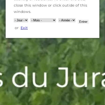
DOMAINE GANEVAT
close this window or click outide of this
DOMAINE NICOLAS JACOB
windows.
DOMAINE BORNARD
DOMAINE DES MARNES BLANCHES
Entrer
DOMAINE AMELIE VUILLET ET SEBASTIEN
or
Exit
JACQUES
DOMAINE DE LA GRAPP'A
DOMAINE LABET
DOMAINE DE LA TOURNELLE
DOMAINE MICHEL GAHIER
Auvergne area
DOMAINE MARIE ET VINCENT TRICOT
DOMAINE BENOIT ROSENBERGER
DOMAINE FRANCINE ET FRANCOIS DHUMES
DOMAINE DE L'ARBRE BLANC