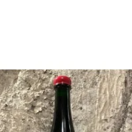
DOMAINE ARNAUD LOPEZ
Beaujolais area
DOMAINE LES SAUVAGEONS
Loire Valley
DOMAINE BENOIT COURAULT
La vente d’alcool est strictement interdite aux mineurs.
L’abus d’alcool est dangereux pour la santé.
À consommer avec modération.
Subscribe to our newsletter
Email