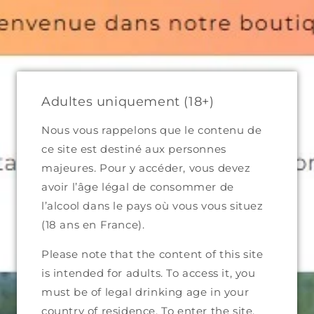
Skip to
content
Bienvenue dans notre boutique
Cart
Adultes uniquement (18+)
Nous vous rappelons que le contenu de
ce site est destiné aux personnes
Domain
majeures. Pour y accéder, vous devez
avoir l’âge légal de consommer de
presentations
l’alcool dans le pays où vous vous situez
(18 ans en France).
Please note that the content of this site
Here are the different wine estates that trust us:
is intended for adults. To access it, you
Jura area
must be of legal drinking age in your
country of residence. To enter the site,