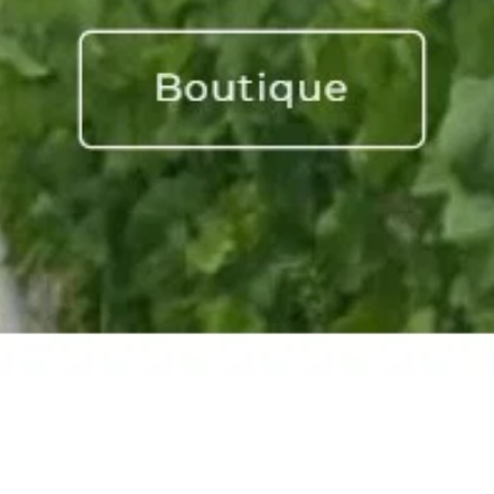
Alsace area
DOMAINE CATHERINE RISS
Gard area
DOMAINE DE L’ANGLORE
Moselle area
DOMAINE PIERRE ANDREY
Languedoc Roussillon area
DOMAINE DANIEL SAGE
Burgundy area