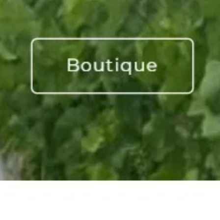
La voix du périscope, 2021,
blanc
Un Viognier en presse directe et macéré
absolument sans égal!
Attention : maximum d'une bouteille de cuvée sous
allocation par commande de trois bouteilles
minimum.
Please note: no more than one bottle of allocated
vintages per order of three bottles minimum.
Vintage: 2021
Capacity: