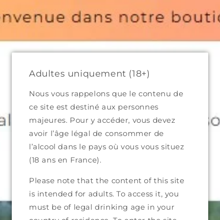
Skip to
⛱ SUMMER BREAK - The store remains open!
content
Shipping back on the 31th of August.
Cart
Adultes uniquement (18+)
Nous vous rappelons que le contenu de
ce site est destiné aux personnes
Skip to
majeures. Pour y accéder, vous devez
product
information
avoir l’âge légal de consommer de
l’alcool dans le pays où vous vous situez
(18 ans en France).
Please note that the content of this site
is intended for adults. To access it, you
must be of legal drinking age in your