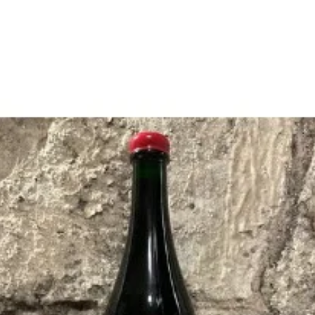
Point
Point
Add to cart
barre,
barre,
2018,
2018,
Buy it now
Rouge
Rouge
Share
La vente d’alcool est strictement interdite aux mineurs.
L’abus d’alcool est dangereux pour la santé.
À consommer avec modération.
Subscribe to our newsletter
Email