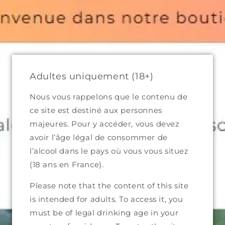
et
passer
Bienvenue dans notre boutique
au
contenu
Panier
Adultes uniquement (18+)
Nous vous rappelons que le contenu de
ce site est destiné aux personnes
Passer aux
majeures. Pour y accéder, vous devez
informations
produits
avoir l’âge légal de consommer de
l’alcool dans le pays où vous vous situez
(18 ans en France).
Please note that the content of this site
is intended for adults. To access it, you
must be of legal drinking age in your