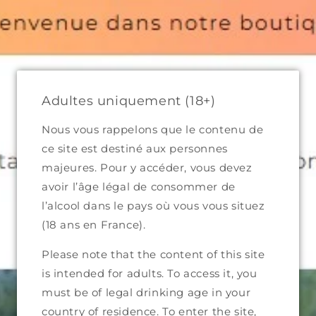
et
​🚚 
passer
Bienvenue dans notre boutique
Metr
au
(exclud
contenu
Panier
Adultes uniquement (18+)
Nous vous rappelons que le contenu de
ce site est destiné aux personnes
Passer aux
majeures. Pour y accéder, vous devez
informations
avoir l’âge légal de consommer de
produits
l’alcool dans le pays où vous vous situez
(18 ans en France).
Please note that the content of this site
is intended for adults. To access it, you
must be of legal drinking age in your
country of residence. To enter the site,