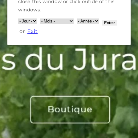
close this window or click outide of this
windows.
Entrer
or
Exit