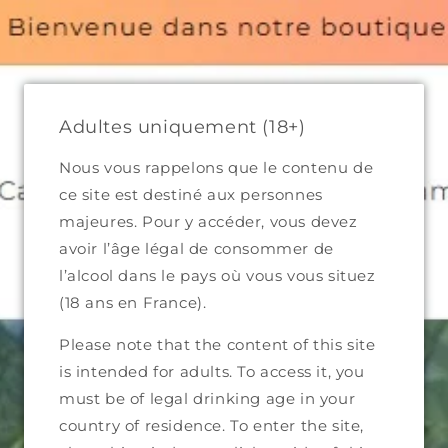
300 in Metropolitan France and €499 in Eiurope (excluding shi
 domaines
Catalogue complet
Qui sommes-nous ?
Adultes uniquement (18+)
Nous vous rappelons que le contenu de
ce site est destiné aux personnes
majeures. Pour y accéder, vous devez
avoir l’âge légal de consommer de
l’alcool dans le pays où vous vous situez
(18 ans en France).
Please note that the content of this site
is intended for adults. To access it, you
must be of legal drinking age in your
country of residence. To enter the site,