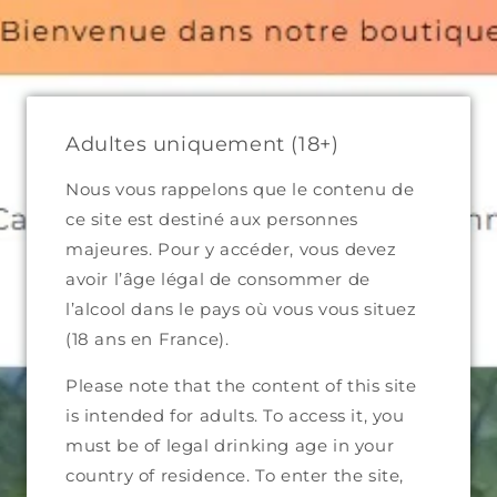
300 in Metropolitan France and €499 in Eiurope (excluding ship
 domaines
Catalogue complet
Qui sommes-nous ?
Adultes uniquement (18+)
Nous vous rappelons que le contenu de
ce site est destiné aux personnes
majeures. Pour y accéder, vous devez
avoir l’âge légal de consommer de
l’alcool dans le pays où vous vous situez
(18 ans en France).
Please note that the content of this site
is intended for adults. To access it, you
must be of legal drinking age in your
country of residence. To enter the site,