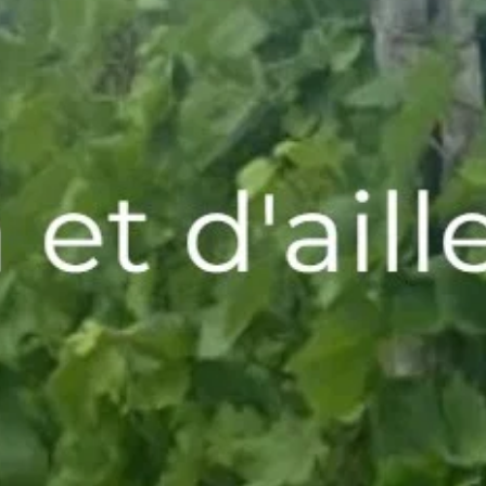
malheureusement en quantité
microscopique
Attention : maximum d'une bouteille de
cuvée sous allocation par commande de
trois bouteilles minimum.
Please note: no more than one bottle of
allocated vintages per order of three bottles
minimum.
Millésime :
Contenance :
Cépage(s) : Chardonnay, Savagnin