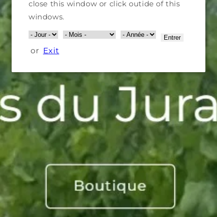
close this window or click outide of this
windows.
Entrer
or
Exit