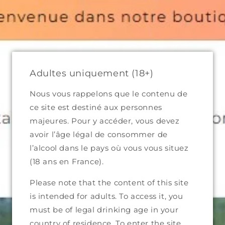
et
passer
Bienvenue dans notre boutique
au
contenu
Panier
Adultes uniquement (18+)
Nous vous rappelons que le contenu de
ce site est destiné aux personnes
Passer aux
majeures. Pour y accéder, vous devez
informations
avoir l’âge légal de consommer de
produits
l’alcool dans le pays où vous vous situez
(18 ans en France).
Please note that the content of this site
is intended for adults. To access it, you
must be of legal drinking age in your
country of residence. To enter the site,