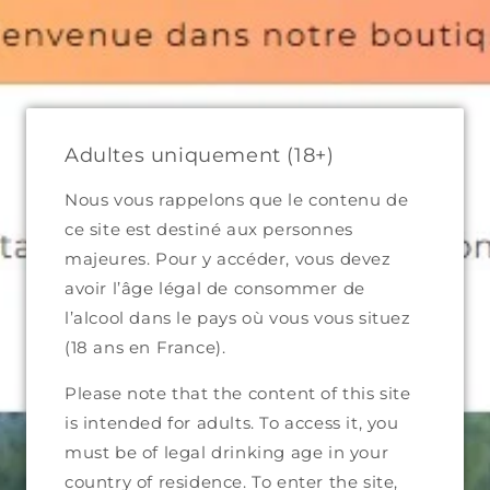
et
passer
⛱ SUMMER BREAK - The store remains open!
au
Shipping back on the 31th of August.
contenu
Panier
Adultes uniquement (18+)
Nous vous rappelons que le contenu de
ce site est destiné aux personnes
Passer aux
majeures. Pour y accéder, vous devez
informations
avoir l’âge légal de consommer de
produits
l’alcool dans le pays où vous vous situez
(18 ans en France).
Please note that the content of this site
is intended for adults. To access it, you
must be of legal drinking age in your
country of residence. To enter the site,