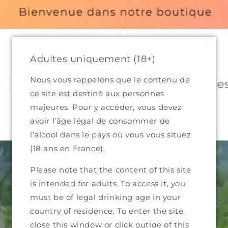
300 in Metropolitan France and €499 in Eiurope (excluding shi
 domaines
Catalogue complet
Qui sommes-nous ?
Adultes uniquement (18+)
Nous vous rappelons que le contenu de
ce site est destiné aux personnes
majeures. Pour y accéder, vous devez
MAUPERTUIS
avoir l’âge légal de consommer de
l’alcool dans le pays où vous vous situez
ret et modeste. Et pourtant, nous sommes
(18 ans en France).
vin naturel! Et pour cause: Jean a ouvert
Please note that the content of this site
on domaine est niché à 450m d'altitude à
is intended for adults. To access it, you
ses 4 hectares de raisins sur des sols
must be of legal drinking age in your
nt, un travail entièrement manuel. Au
country of residence. To enter the site,
, ni collage, ni filtration, avec pas ou très
close this window or click outide of this