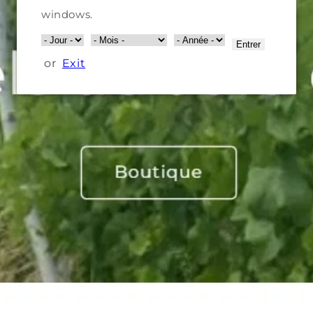
ulte de véritables jus de roches
windows.
Entrer
or
Exit
Trier par :